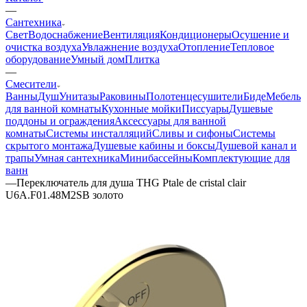
—
Сантехника
Свет
Водоснабжение
Вентиляция
Кондиционеры
Осушение и
очистка воздуха
Увлажнение воздуха
Отопление
Тепловое
оборудование
Умный дом
Плитка
—
Смесители
Ванны
Душ
Унитазы
Раковины
Полотенцесушители
Биде
Мебель
для ванной комнаты
Кухонные мойки
Писсуары
Душевые
поддоны и ограждения
Аксессуары для ванной
комнаты
Системы инсталляций
Сливы и сифоны
Системы
скрытого монтажа
Душевые кабины и боксы
Душевой канал и
трапы
Умная сантехника
Минибассейны
Комплектующие для
ванн
—
Переключатель для душа THG Ptale de cristal clair
U6A.F01.48M2SB золото