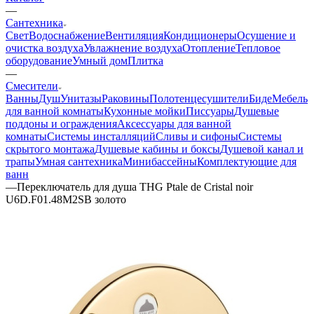
—
Сантехника
Свет
Водоснабжение
Вентиляция
Кондиционеры
Осушение и
очистка воздуха
Увлажнение воздуха
Отопление
Тепловое
оборудование
Умный дом
Плитка
—
Смесители
Ванны
Душ
Унитазы
Раковины
Полотенцесушители
Биде
Мебель
для ванной комнаты
Кухонные мойки
Писсуары
Душевые
поддоны и ограждения
Аксессуары для ванной
комнаты
Системы инсталляций
Сливы и сифоны
Системы
скрытого монтажа
Душевые кабины и боксы
Душевой канал и
трапы
Умная сантехника
Минибассейны
Комплектующие для
ванн
—
Переключатель для душа THG Ptale de Cristal noir
U6D.F01.48M2SB золото