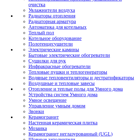
очистка
Увлажнители воздуха
Радиаторы отопления
Радиаторная арматура
Автоматика для котельных
Теплый пол
Котельное оборудование
Полотенцесушители
Электрические камины
Бытовые электрические обогреватели
Сушилки для рук
Инфракрасные обогреватели
Тепловые пушки и теплогенераторы
Водяные тепловентиляторы и дестратификаторы
Воздушные и тепловые завесы
Отопление и теплые полы для Умного дома
Устройства систем Умного дома
Умное освещение
Управление умным домом
Звонки
Керамогранит
Настенная керамическая плитка
Мозаика
Керамогранит неглазурованный (UGL)
Шовные заполнители