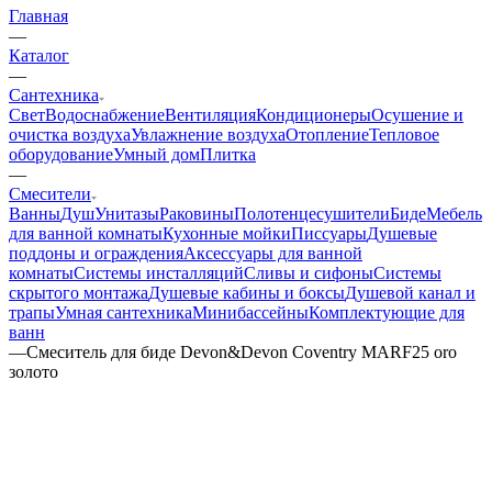
Главная
—
Каталог
—
Сантехника
Свет
Водоснабжение
Вентиляция
Кондиционеры
Осушение и
очистка воздуха
Увлажнение воздуха
Отопление
Тепловое
оборудование
Умный дом
Плитка
—
Смесители
Ванны
Душ
Унитазы
Раковины
Полотенцесушители
Биде
Мебель
для ванной комнаты
Кухонные мойки
Писсуары
Душевые
поддоны и ограждения
Аксессуары для ванной
комнаты
Системы инсталляций
Сливы и сифоны
Системы
скрытого монтажа
Душевые кабины и боксы
Душевой канал и
трапы
Умная сантехника
Минибассейны
Комплектующие для
ванн
—
Смеситель для биде Devon&Devon Coventry MARF25 oro
золото