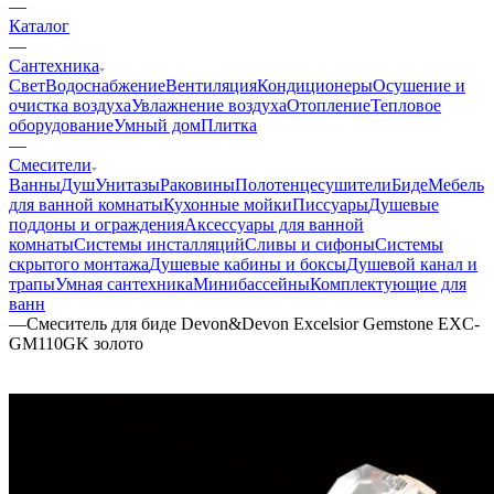
—
Каталог
—
Сантехника
Свет
Водоснабжение
Вентиляция
Кондиционеры
Осушение и
очистка воздуха
Увлажнение воздуха
Отопление
Тепловое
оборудование
Умный дом
Плитка
—
Смесители
Ванны
Душ
Унитазы
Раковины
Полотенцесушители
Биде
Мебель
для ванной комнаты
Кухонные мойки
Писсуары
Душевые
поддоны и ограждения
Аксессуары для ванной
комнаты
Системы инсталляций
Сливы и сифоны
Системы
скрытого монтажа
Душевые кабины и боксы
Душевой канал и
трапы
Умная сантехника
Минибассейны
Комплектующие для
ванн
—
Смеситель для биде Devon&Devon Excelsior Gemstone EXC-
GM110GK золото