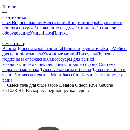
—
Каталог
—
Сантехника
Свет
Водоснабжение
Вентиляция
Кондиционеры
Осушение и
очистка воздуха
Увлажнение воздуха
Отопление
Тепловое
оборудование
Умный дом
Плитка
—
Смесители
Ванны
Душ
Унитазы
Раковины
Полотенцесушители
Биде
Мебель
для ванной комнаты
Кухонные мойки
Писсуары
Душевые
поддоны и ограждения
Аксессуары для ванной
комнаты
Системы инсталляций
Сливы и сифоны
Системы
скрытого монтажа
Душевые кабины и боксы
Душевой канал и
трапы
Умная сантехника
Минибассейны
Комплектующие для
ванн
—
Смеситель для биде Jacob Delafon Odeon Rive Gauche
E21033-BL-BL корпус черный ручка черная