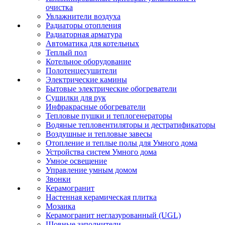
очистка
Увлажнители воздуха
Радиаторы отопления
Радиаторная арматура
Автоматика для котельных
Теплый пол
Котельное оборудование
Полотенцесушители
Электрические камины
Бытовые электрические обогреватели
Сушилки для рук
Инфракрасные обогреватели
Тепловые пушки и теплогенераторы
Водяные тепловентиляторы и дестратификаторы
Воздушные и тепловые завесы
Отопление и теплые полы для Умного дома
Устройства систем Умного дома
Умное освещение
Управление умным домом
Звонки
Керамогранит
Настенная керамическая плитка
Мозаика
Керамогранит неглазурованный (UGL)
Шовные заполнители