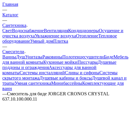
Главная
—
Каталог
—
Сантехника
Свет
Водоснабжение
Вентиляция
Кондиционеры
Осушение и
очистка воздуха
Увлажнение воздуха
Отопление
Тепловое
оборудование
Умный дом
Плитка
—
Смесители
Ванны
Душ
Унитазы
Раковины
Полотенцесушители
Биде
Мебель
для ванной комнаты
Кухонные мойки
Писсуары
Душевые
поддоны и ограждения
Аксессуары для ванной
комнаты
Системы инсталляций
Сливы и сифоны
Системы
скрытого монтажа
Душевые кабины и боксы
Душевой канал и
трапы
Умная сантехника
Минибассейны
Комплектующие для
ванн
—
Смеситель для биде JORGER CRONOS CRYSTAL
637.10.100.000.11