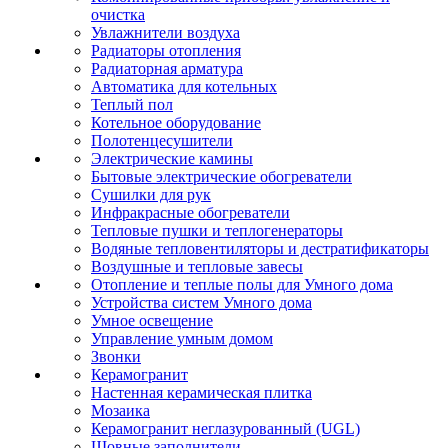
очистка
Увлажнители воздуха
Радиаторы отопления
Радиаторная арматура
Автоматика для котельных
Теплый пол
Котельное оборудование
Полотенцесушители
Электрические камины
Бытовые электрические обогреватели
Сушилки для рук
Инфракрасные обогреватели
Тепловые пушки и теплогенераторы
Водяные тепловентиляторы и дестратификаторы
Воздушные и тепловые завесы
Отопление и теплые полы для Умного дома
Устройства систем Умного дома
Умное освещение
Управление умным домом
Звонки
Керамогранит
Настенная керамическая плитка
Мозаика
Керамогранит неглазурованный (UGL)
Шовные заполнители