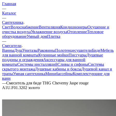
Главная
—
Каталог
—
Сантехника
Свет
Водоснабжение
Вентиляция
Кондиционеры
Осушение и
очистка воздуха
Увлажнение воздуха
Отопление
Тепловое
оборудование
Умный дом
Плитка
—
Смесители
Ванны
Душ
Унитазы
Раковины
Полотенцесушители
Биде
Мебель
для ванной комнаты
Кухонные мойки
Писсуары
Душевые
поддоны и ограждения
Аксессуары для ванной
комнаты
Системы инсталляций
Сливы и сифоны
Системы
скрытого монтажа
Душевые кабины и боксы
Душевой канал и
трапы
Умная сантехника
Минибассейны
Комплектующие для
ванн
—
Смеситель для биде THG Cheverny Jaspe rouge
A1U.F01.3202 золото