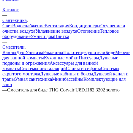
—
Каталог
—
Сантехника
Свет
Водоснабжение
Вентиляция
Кондиционеры
Осушение и
очистка воздуха
Увлажнение воздуха
Отопление
Тепловое
оборудование
Умный дом
Плитка
—
Смесители
Ванны
Душ
Унитазы
Раковины
Полотенцесушители
Биде
Мебель
для ванной комнаты
Кухонные мойки
Писсуары
Душевые
поддоны и ограждения
Аксессуары для ванной
комнаты
Системы инсталляций
Сливы и сифоны
Системы
скрытого монтажа
Душевые кабины и боксы
Душевой канал и
трапы
Умная сантехника
Минибассейны
Комплектующие для
ванн
—
Смеситель для биде THG Corvair U8D.H62.3202 золото