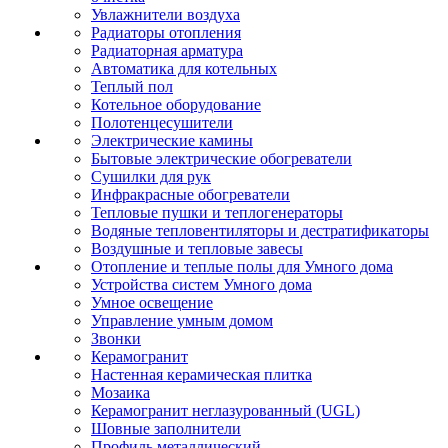
Увлажнители воздуха
Радиаторы отопления
Радиаторная арматура
Автоматика для котельных
Теплый пол
Котельное оборудование
Полотенцесушители
Электрические камины
Бытовые электрические обогреватели
Сушилки для рук
Инфракрасные обогреватели
Тепловые пушки и теплогенераторы
Водяные тепловентиляторы и дестратификаторы
Воздушные и тепловые завесы
Отопление и теплые полы для Умного дома
Устройства систем Умного дома
Умное освещение
Управление умным домом
Звонки
Керамогранит
Настенная керамическая плитка
Мозаика
Керамогранит неглазурованный (UGL)
Шовные заполнители
Профиль металлический