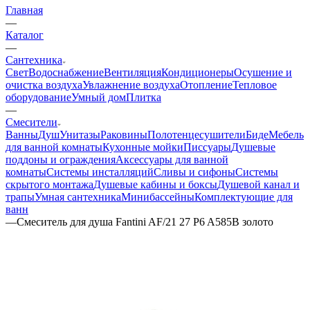
Главная
—
Каталог
—
Сантехника
Свет
Водоснабжение
Вентиляция
Кондиционеры
Осушение и
очистка воздуха
Увлажнение воздуха
Отопление
Тепловое
оборудование
Умный дом
Плитка
—
Смесители
Ванны
Душ
Унитазы
Раковины
Полотенцесушители
Биде
Мебель
для ванной комнаты
Кухонные мойки
Писсуары
Душевые
поддоны и ограждения
Аксессуары для ванной
комнаты
Системы инсталляций
Сливы и сифоны
Системы
скрытого монтажа
Душевые кабины и боксы
Душевой канал и
трапы
Умная сантехника
Минибассейны
Комплектующие для
ванн
—
Смеситель для душа Fantini AF/21 27 P6 A585B золото