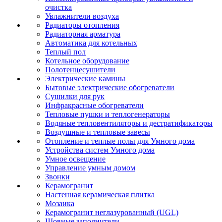
очистка
Увлажнители воздуха
Радиаторы отопления
Радиаторная арматура
Автоматика для котельных
Теплый пол
Котельное оборудование
Полотенцесушители
Электрические камины
Бытовые электрические обогреватели
Сушилки для рук
Инфракрасные обогреватели
Тепловые пушки и теплогенераторы
Водяные тепловентиляторы и дестратификаторы
Воздушные и тепловые завесы
Отопление и теплые полы для Умного дома
Устройства систем Умного дома
Умное освещение
Управление умным домом
Звонки
Керамогранит
Настенная керамическая плитка
Мозаика
Керамогранит неглазурованный (UGL)
Шовные заполнители