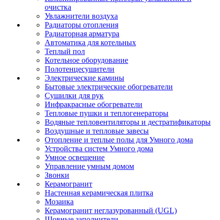
очистка
Увлажнители воздуха
Радиаторы отопления
Радиаторная арматура
Автоматика для котельных
Теплый пол
Котельное оборудование
Полотенцесушители
Электрические камины
Бытовые электрические обогреватели
Сушилки для рук
Инфракрасные обогреватели
Тепловые пушки и теплогенераторы
Водяные тепловентиляторы и дестратификаторы
Воздушные и тепловые завесы
Отопление и теплые полы для Умного дома
Устройства систем Умного дома
Умное освещение
Управление умным домом
Звонки
Керамогранит
Настенная керамическая плитка
Мозаика
Керамогранит неглазурованный (UGL)
Шовные заполнители