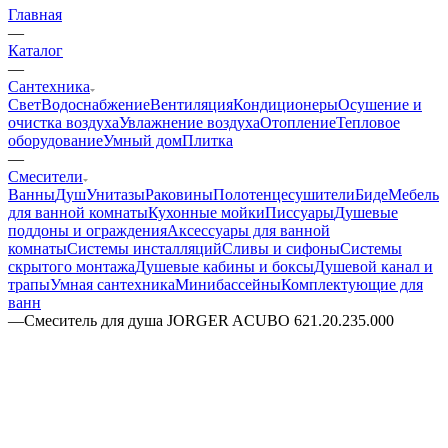
Главная
—
Каталог
—
Сантехника
Свет
Водоснабжение
Вентиляция
Кондиционеры
Осушение и
очистка воздуха
Увлажнение воздуха
Отопление
Тепловое
оборудование
Умный дом
Плитка
—
Смесители
Ванны
Душ
Унитазы
Раковины
Полотенцесушители
Биде
Мебель
для ванной комнаты
Кухонные мойки
Писсуары
Душевые
поддоны и ограждения
Аксессуары для ванной
комнаты
Системы инсталляций
Сливы и сифоны
Системы
скрытого монтажа
Душевые кабины и боксы
Душевой канал и
трапы
Умная сантехника
Минибассейны
Комплектующие для
ванн
—
Смеситель для душа JORGER ACUBO 621.20.235.000