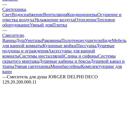
—
Сантехника
Свет
Водоснабжение
Вентиляция
Кондиционеры
Осушение и
очистка воздуха
Увлажнение воздуха
Отопление
Тепловое
оборудование
Умный дом
Плитка
—
Смесители
Ванны
Душ
Унитазы
Раковины
Полотенцесушители
Биде
Мебель
для ванной комнаты
Кухонные мойки
Писсуары
Душевые
поддоны и ограждения
Аксессуары для ванной
комнаты
Системы инсталляций
Сливы и сифоны
Системы
скрытого монтажа
Душевые кабины и боксы
Душевой канал и
трапы
Умная сантехника
Минибассейны
Комплектующие для
ванн
—
Смеситель для душа JORGER DELPHI DECO
129.20.200.000.11