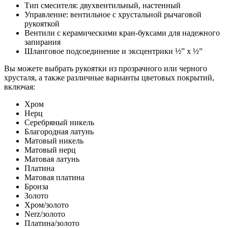
Тип смесителя: двухвентильный, настенный
Управление: вентильное с хрустальной рычаговой
рукояткой
Вентили с керамическими кран-буксами для надежного
запирания
Шланговое подсоединение и эксцентрики ½” x ½”
Вы можете выбрать рукоятки из прозрачного или черного
хрусталя, а также различные варианты цветовых покрытий,
включая:
Хром
Нерц
Серебряный никель
Благородная латунь
Матовый никель
Матовый нерц
Матовая латунь
Платина
Матовая платина
Бронза
Золото
Хром/золото
Nerz/золото
Платина/золото