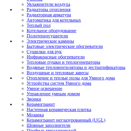
Увлажнители воздуха
Радиаторы отопления
Радиаторная арматура
Автоматика для котельных
Теплый пол
Котельное оборудование
Полотенцесушители
Электрические камины
Бытовые электрические обогреватели
Сушилки для рук
Инфракрасные обогреватели
Тепловые пушки и теплогенераторы
Водяные тепловентиляторы и дестратификаторы
Воздушные и тепловые завесы
Отопление и теплые полы для Умного дома
Устройства систем Умного дома
Умное освещение
Управление умным домом
Звонки
Керамогранит
Настенная керамическая плитка
Мозаика
Керамогранит неглазурованный (UGL)
Шовные заполнители
Профиль металлический