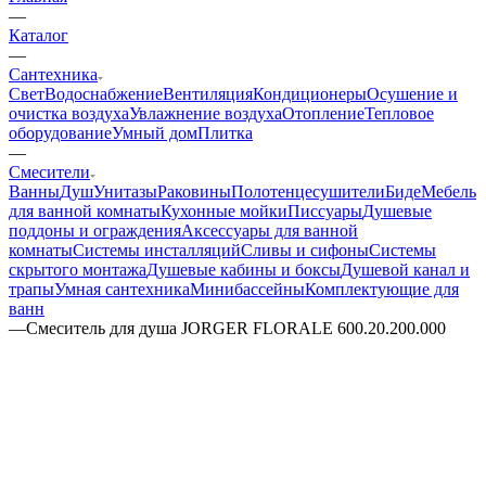
—
Каталог
—
Сантехника
Свет
Водоснабжение
Вентиляция
Кондиционеры
Осушение и
очистка воздуха
Увлажнение воздуха
Отопление
Тепловое
оборудование
Умный дом
Плитка
—
Смесители
Ванны
Душ
Унитазы
Раковины
Полотенцесушители
Биде
Мебель
для ванной комнаты
Кухонные мойки
Писсуары
Душевые
поддоны и ограждения
Аксессуары для ванной
комнаты
Системы инсталляций
Сливы и сифоны
Системы
скрытого монтажа
Душевые кабины и боксы
Душевой канал и
трапы
Умная сантехника
Минибассейны
Комплектующие для
ванн
—
Смеситель для душа JORGER FLORALE 600.20.200.000