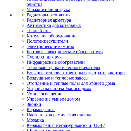
очистка
Увлажнители воздуха
Радиаторы отопления
Радиаторная арматура
Автоматика для котельных
Теплый пол
Котельное оборудование
Полотенцесушители
Электрические камины
Бытовые электрические обогреватели
Сушилки для рук
Инфракрасные обогреватели
Тепловые пушки и теплогенераторы
Водяные тепловентиляторы и дестратификаторы
Воздушные и тепловые завесы
Отопление и теплые полы для Умного дома
Устройства систем Умного дома
Умное освещение
Управление умным домом
Звонки
Керамогранит
Настенная керамическая плитка
Мозаика
Керамогранит неглазурованный (UGL)
Шовные заполнители