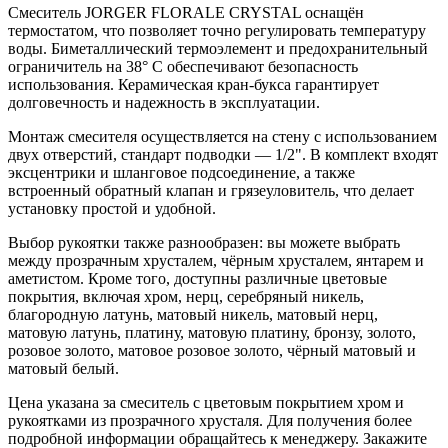
Смеситель JORGER FLORALE CRYSTAL оснащён
термостатом, что позволяет точно регулировать температуру
воды. Биметаллический термоэлемент и предохранительный
ограничитель на 38° C обеспечивают безопасность
использования. Керамическая кран-букса гарантирует
долговечность и надежность в эксплуатации.
Монтаж смесителя осуществляется на стену с использованием
двух отверстий, стандарт подводки — 1/2". В комплект входят
эксцентрики и шланговое подсоединение, а также
встроенный обратный клапан и грязеуловитель, что делает
установку простой и удобной.
Выбор рукоятки также разнообразен: вы можете выбрать
между прозрачным хрусталем, чёрным хрусталем, янтарем и
аметистом. Кроме того, доступны различные цветовые
покрытия, включая хром, нерц, серебряный никель,
благородную латунь, матовый никель, матовый нерц,
матовую латунь, платину, матовую платину, бронзу, золото,
розовое золото, матовое розовое золото, чёрный матовый и
матовый белый.
Цена указана за смеситель с цветовым покрытием хром и
рукоятками из прозрачного хрусталя. Для получения более
подробной информации обращайтесь к менеджеру. Закажите