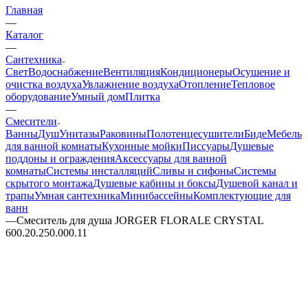
Главная
—
Каталог
—
Сантехника
Свет
Водоснабжение
Вентиляция
Кондиционеры
Осушение и
очистка воздуха
Увлажнение воздуха
Отопление
Тепловое
оборудование
Умный дом
Плитка
—
Смесители
Ванны
Душ
Унитазы
Раковины
Полотенцесушители
Биде
Мебель
для ванной комнаты
Кухонные мойки
Писсуары
Душевые
поддоны и ограждения
Аксессуары для ванной
комнаты
Системы инсталляций
Сливы и сифоны
Системы
скрытого монтажа
Душевые кабины и боксы
Душевой канал и
трапы
Умная сантехника
Минибассейны
Комплектующие для
ванн
—
Смеситель для душа JORGER FLORALE CRYSTAL
600.20.250.000.11