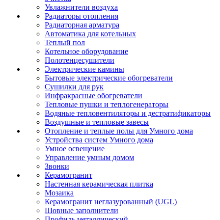
Увлажнители воздуха
Радиаторы отопления
Радиаторная арматура
Автоматика для котельных
Теплый пол
Котельное оборудование
Полотенцесушители
Электрические камины
Бытовые электрические обогреватели
Сушилки для рук
Инфракрасные обогреватели
Тепловые пушки и теплогенераторы
Водяные тепловентиляторы и дестратификаторы
Воздушные и тепловые завесы
Отопление и теплые полы для Умного дома
Устройства систем Умного дома
Умное освещение
Управление умным домом
Звонки
Керамогранит
Настенная керамическая плитка
Мозаика
Керамогранит неглазурованный (UGL)
Шовные заполнители
Профиль металлический