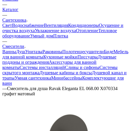
—
Каталог
—
Сантехника
Свет
Водоснабжение
Вентиляция
Кондиционеры
Осушение и
очистка воздуха
Увлажнение воздуха
Отопление
Тепловое
оборудование
Умный дом
Плитка
—
Смесители
Ванны
Душ
Унитазы
Раковины
Полотенцесушители
Биде
Мебель
для ванной комнаты
Кухонные мойки
Писсуары
Душевые
поддоны и ограждения
Аксессуары для ванной
комнаты
Системы инсталляций
Сливы и сифоны
Системы
скрытого монтажа
Душевые кабины и боксы
Душевой канал и
трапы
Умная сантехника
Минибассейны
Комплектующие для
ванн
—
Смеситель для душа Ravak Eleganta EL 068.00 X070334
графит матовый