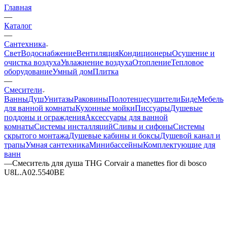
Главная
—
Каталог
—
Сантехника
Свет
Водоснабжение
Вентиляция
Кондиционеры
Осушение и
очистка воздуха
Увлажнение воздуха
Отопление
Тепловое
оборудование
Умный дом
Плитка
—
Смесители
Ванны
Душ
Унитазы
Раковины
Полотенцесушители
Биде
Мебель
для ванной комнаты
Кухонные мойки
Писсуары
Душевые
поддоны и ограждения
Аксессуары для ванной
комнаты
Системы инсталляций
Сливы и сифоны
Системы
скрытого монтажа
Душевые кабины и боксы
Душевой канал и
трапы
Умная сантехника
Минибассейны
Комплектующие для
ванн
—
Смеситель для душа THG Corvair a manettes fior di bosco
U8L.A02.5540BE