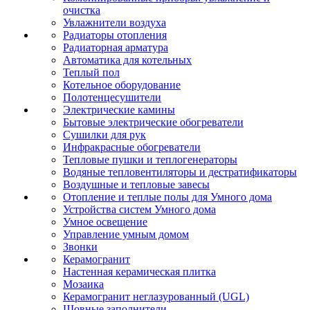
очистка
Увлажнители воздуха
Радиаторы отопления
Радиаторная арматура
Автоматика для котельных
Теплый пол
Котельное оборудование
Полотенцесушители
Электрические камины
Бытовые электрические обогреватели
Сушилки для рук
Инфракрасные обогреватели
Тепловые пушки и теплогенераторы
Водяные тепловентиляторы и дестратификаторы
Воздушные и тепловые завесы
Отопление и теплые полы для Умного дома
Устройства систем Умного дома
Умное освещение
Управление умным домом
Звонки
Керамогранит
Настенная керамическая плитка
Мозаика
Керамогранит неглазурованный (UGL)
Шовные заполнители