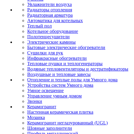
Увлажнители воздуха
Радиаторы отопления
Радиаторная арматура
Автоматика для котельных
Теплый пол
Котельное оборудование
Полотенцесушители
Электрические камины
Бытовые электрические обогреватели
Сушилки для рук
Инфракрасные обогреватели
Тепловые пушки и теплогенераторы
Водяные тепловентиляторы и дестратификаторы
Воздушные и тепловые завесы
Отопление и теплые полы для Умного дома
Устройства систем Умного дома
Умное освещение
Управление умным домом
Звонки
Керамогранит
Настенная керамическая плитка
Мозаика
Керамогранит неглазурованный (UGL)
Шовные заполнители
Профиль металлический