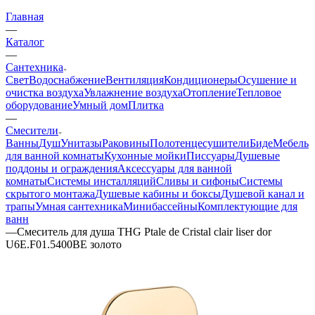
Главная
—
Каталог
—
Сантехника
Свет
Водоснабжение
Вентиляция
Кондиционеры
Осушение и
очистка воздуха
Увлажнение воздуха
Отопление
Тепловое
оборудование
Умный дом
Плитка
—
Смесители
Ванны
Душ
Унитазы
Раковины
Полотенцесушители
Биде
Мебель
для ванной комнаты
Кухонные мойки
Писсуары
Душевые
поддоны и ограждения
Аксессуары для ванной
комнаты
Системы инсталляций
Сливы и сифоны
Системы
скрытого монтажа
Душевые кабины и боксы
Душевой канал и
трапы
Умная сантехника
Минибассейны
Комплектующие для
ванн
—
Смеситель для душа THG Ptale de Cristal clair liser dor
U6E.F01.5400BE золото