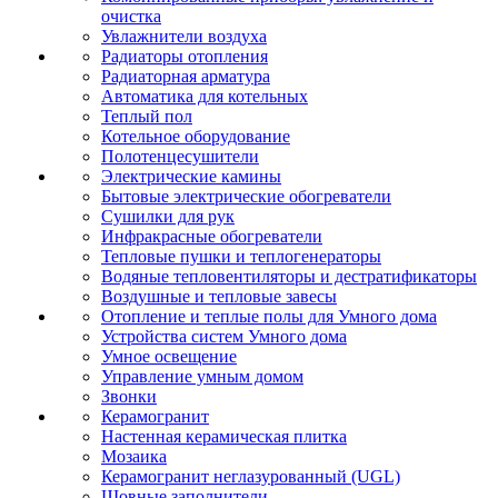
очистка
Увлажнители воздуха
Радиаторы отопления
Радиаторная арматура
Автоматика для котельных
Теплый пол
Котельное оборудование
Полотенцесушители
Электрические камины
Бытовые электрические обогреватели
Сушилки для рук
Инфракрасные обогреватели
Тепловые пушки и теплогенераторы
Водяные тепловентиляторы и дестратификаторы
Воздушные и тепловые завесы
Отопление и теплые полы для Умного дома
Устройства систем Умного дома
Умное освещение
Управление умным домом
Звонки
Керамогранит
Настенная керамическая плитка
Мозаика
Керамогранит неглазурованный (UGL)
Шовные заполнители