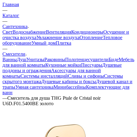
Главная
—
Каталог
—
Сантехника
Свет
Водоснабжение
Вентиляция
Кондиционеры
Осушение и
очистка воздуха
Увлажнение воздуха
Отопление
Тепловое
оборудование
Умный дом
Плитка
—
Смесители
Ванны
Душ
Унитазы
Раковины
Полотенцесушители
Биде
Мебель
для ванной комнаты
Кухонные мойки
Писсуары
Душевые
поддоны и ограждения
Аксессуары для ванной
комнаты
Системы инсталляций
Сливы и сифоны
Системы
скрытого монтажа
Душевые кабины и боксы
Душевой канал и
трапы
Умная сантехника
Минибассейны
Комплектующие для
ванн
—
Смеситель для душа THG Ptale de Cristal noir
U6D.F01.5400BE золото