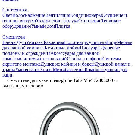
—
Сантехника
Свет
Водоснабжение
Вентиляция
Кондиционеры
Осушение и
очистка воздуха
Увлажнение воздуха
Отопление
Тепловое
оборудование
Умный дом
Плитка
—
Смесители
Ванны
Душ
Унитазы
Раковины
Полотенцесушители
Биде
Мебель
для ванной комнаты
Кухонные мойки
Писсуары
Душевые
поддоны и ограждения
Аксессуары для ванной
комнаты
Системы инсталляций
Сливы и сифоны
Системы
скрытого монтажа
Душевые кабины и боксы
Душевой канал и
трапы
Умная сантехника
Минибассейны
Комплектующие для
ванн
—
Смеситель для кухни hansgrohe Talis M54 72802000 с
вытяжным изливом