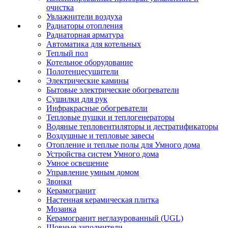
очистка
Увлажнители воздуха
Радиаторы отопления
Радиаторная арматура
Автоматика для котельных
Теплый пол
Котельное оборудование
Полотенцесушители
Электрические камины
Бытовые электрические обогреватели
Сушилки для рук
Инфракрасные обогреватели
Тепловые пушки и теплогенераторы
Водяные тепловентиляторы и дестратификаторы
Воздушные и тепловые завесы
Отопление и теплые полы для Умного дома
Устройства систем Умного дома
Умное освещение
Управление умным домом
Звонки
Керамогранит
Настенная керамическая плитка
Мозаика
Керамогранит неглазурованный (UGL)
Шовные заполнители