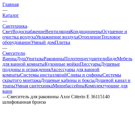
Главная
—
Каталог
—
Сантехника
Свет
Водоснабжение
Вентиляция
Кондиционеры
Осушение и
очистка воздуха
Увлажнение воздуха
Отопление
Тепловое
оборудование
Умный дом
Плитка
—
Смесители
Ванны
Душ
Унитазы
Раковины
Полотенцесушители
Биде
Мебель
для ванной комнаты
Кухонные мойки
Писсуары
Душевые
поддоны и ограждения
Аксессуары для ванной
комнаты
Системы инсталляций
Сливы и сифоны
Системы
скрытого монтажа
Душевые кабины и боксы
Душевой канал и
трапы
Умная сантехника
Минибассейны
Комплектующие для
ванн
—
Смеситель для раковины Axor Citterio E 36115140
шлифованная бронза