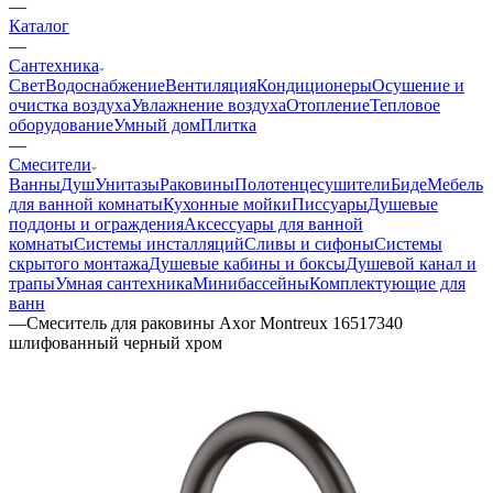
—
Каталог
—
Сантехника
Свет
Водоснабжение
Вентиляция
Кондиционеры
Осушение и
очистка воздуха
Увлажнение воздуха
Отопление
Тепловое
оборудование
Умный дом
Плитка
—
Смесители
Ванны
Душ
Унитазы
Раковины
Полотенцесушители
Биде
Мебель
для ванной комнаты
Кухонные мойки
Писсуары
Душевые
поддоны и ограждения
Аксессуары для ванной
комнаты
Системы инсталляций
Сливы и сифоны
Системы
скрытого монтажа
Душевые кабины и боксы
Душевой канал и
трапы
Умная сантехника
Минибассейны
Комплектующие для
ванн
—
Смеситель для раковины Axor Montreux 16517340
шлифованный черный хром