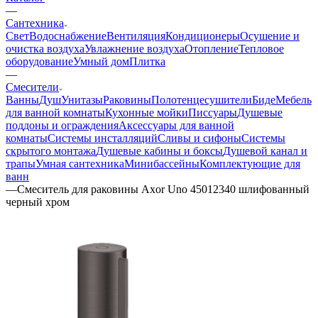
—
Сантехника
Свет
Водоснабжение
Вентиляция
Кондиционеры
Осушение и
очистка воздуха
Увлажнение воздуха
Отопление
Тепловое
оборудование
Умный дом
Плитка
—
Смесители
Ванны
Душ
Унитазы
Раковины
Полотенцесушители
Биде
Мебель
для ванной комнаты
Кухонные мойки
Писсуары
Душевые
поддоны и ограждения
Аксессуары для ванной
комнаты
Системы инсталляций
Сливы и сифоны
Системы
скрытого монтажа
Душевые кабины и боксы
Душевой канал и
трапы
Умная сантехника
Минибассейны
Комплектующие для
ванн
—
Смеситель для раковины Axor Uno 45012340 шлифованный
черный хром