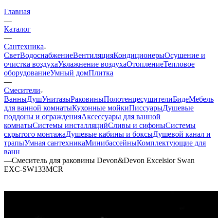
Главная
—
Каталог
—
Сантехника
Свет
Водоснабжение
Вентиляция
Кондиционеры
Осушение и
очистка воздуха
Увлажнение воздуха
Отопление
Тепловое
оборудование
Умный дом
Плитка
—
Смесители
Ванны
Душ
Унитазы
Раковины
Полотенцесушители
Биде
Мебель
для ванной комнаты
Кухонные мойки
Писсуары
Душевые
поддоны и ограждения
Аксессуары для ванной
комнаты
Системы инсталляций
Сливы и сифоны
Системы
скрытого монтажа
Душевые кабины и боксы
Душевой канал и
трапы
Умная сантехника
Минибассейны
Комплектующие для
ванн
—
Смеситель для раковины Devon&Devon Excelsior Swan
EXC-SW133MCR