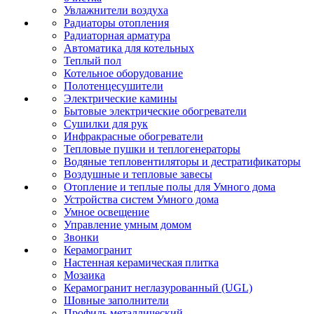
Увлажнители воздуха
Радиаторы отопления
Радиаторная арматура
Автоматика для котельных
Теплый пол
Котельное оборудование
Полотенцесушители
Электрические камины
Бытовые электрические обогреватели
Сушилки для рук
Инфракрасные обогреватели
Тепловые пушки и теплогенераторы
Водяные тепловентиляторы и дестратификаторы
Воздушные и тепловые завесы
Отопление и теплые полы для Умного дома
Устройства систем Умного дома
Умное освещение
Управление умным домом
Звонки
Керамогранит
Настенная керамическая плитка
Мозаика
Керамогранит неглазурованный (UGL)
Шовные заполнители
Профиль металлический