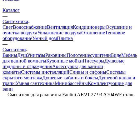
—
Каталог
—
Сантехника
Свет
Водоснабжение
Вентиляция
Кондиционеры
Осушение и
очистка воздуха
Увлажнение воздуха
Отопление
Тепловое
оборудование
Умный дом
Плитка
—
Смесители
Ванны
Душ
Унитазы
Раковины
Полотенцесушители
Биде
Мебель
для ванной комнаты
Кухонные мойки
Писсуары
Душевые
поддоны и ограждения
Аксессуары для ванной
комнаты
Системы инсталляций
Сливы и сифоны
Системы
скрытого монтажа
Душевые кабины и боксы
Душевой канал и
трапы
Умная сантехника
Минибассейны
Комплектующие для
ванн
—
Смеситель для раковины Fantini AF/21 27 93 A704WF сталь