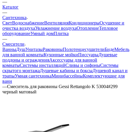
—
Каталог
—
Сантехника
Свет
Водоснабжение
Вентиляция
Кондиционеры
Осушение и
очистка воздуха
Увлажнение воздуха
Отопление
Тепловое
оборудование
Умный дом
Плитка
—
Смесители
Ванны
Душ
Унитазы
Раковины
Полотенцесушители
Биде
Мебель
для ванной комнаты
Кухонные мойки
Писсуары
Душевые
поддоны и ограждения
Аксессуары для ванной
комнаты
Системы инсталляций
Сливы и сифоны
Системы
скрытого монтажа
Душевые кабины и боксы
Душевой канал и
трапы
Умная сантехника
Минибассейны
Комплектующие для
ванн
—
Смеситель для раковины Gessi Rettangolo K 53004#299
черный матовый