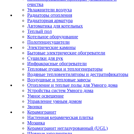
очистка
Увлажнители воздуха
Радиаторы отопления
Радиаторная арматура
Автоматика для котельных
Теплый пол
Котельное оборудование
Полотенцесушители
Электрические камины
Бытовые электрические обогреватели
Сушилки для рук
Инфракрасные обогреватели
Тепловые пушки и теплогенераторы
Водяные тепловентиляторы и дестратификаторы
Воздушные и тепловые завесы
Отопление и теплые полы для Умного дома
Устройства систем Умного дома
Умное освещение
Управление умным домом
Звонки
Керамогранит
Настенная керамическая плитка
Мозаика
Керамогранит неглазурованный (UGL)
Шовные заполнители