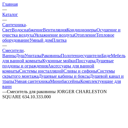
Главная
—
Каталог
—
Сантехника
Свет
Водоснабжение
Вентиляция
Кондиционеры
Осушение и
очистка воздуха
Увлажнение воздуха
Отопление
Тепловое
оборудование
Умный дом
Плитка
—
Смесители
Ванны
Душ
Унитазы
Раковины
Полотенцесушители
Биде
Мебель
для ванной комнаты
Кухонные мойки
Писсуары
Душевые
поддоны и ограждения
Аксессуары для ванной
комнаты
Системы инсталляций
Сливы и сифоны
Системы
скрытого монтажа
Душевые кабины и боксы
Душевой канал и
трапы
Умная сантехника
Минибассейны
Комплектующие для
ванн
—
Смеситель для раковины JORGER CHARLESTON
SQUARE 634.10.333.000