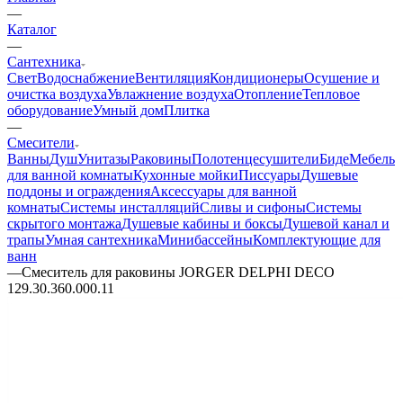
—
Каталог
—
Сантехника
Свет
Водоснабжение
Вентиляция
Кондиционеры
Осушение и
очистка воздуха
Увлажнение воздуха
Отопление
Тепловое
оборудование
Умный дом
Плитка
—
Смесители
Ванны
Душ
Унитазы
Раковины
Полотенцесушители
Биде
Мебель
для ванной комнаты
Кухонные мойки
Писсуары
Душевые
поддоны и ограждения
Аксессуары для ванной
комнаты
Системы инсталляций
Сливы и сифоны
Системы
скрытого монтажа
Душевые кабины и боксы
Душевой канал и
трапы
Умная сантехника
Минибассейны
Комплектующие для
ванн
—
Смеситель для раковины JORGER DELPHI DECO
129.30.360.000.11