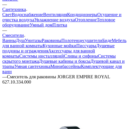
—
Сантехника
Свет
Водоснабжение
Вентиляция
Кондиционеры
Осушение и
очистка воздуха
Увлажнение воздуха
Отопление
Тепловое
оборудование
Умный дом
Плитка
—
Смесители
Ванны
Душ
Унитазы
Раковины
Полотенцесушители
Биде
Мебель
для ванной комнаты
Кухонные мойки
Писсуары
Душевые
поддоны и ограждения
Аксессуары для ванной
комнаты
Системы инсталляций
Сливы и сифоны
Системы
скрытого монтажа
Душевые кабины и боксы
Душевой канал и
трапы
Умная сантехника
Минибассейны
Комплектующие для
ванн
—
Смеситель для раковины JORGER EMPIRE ROYAL
627.10.334.000