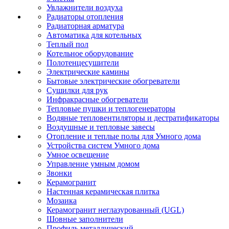
Увлажнители воздуха
Радиаторы отопления
Радиаторная арматура
Автоматика для котельных
Теплый пол
Котельное оборудование
Полотенцесушители
Электрические камины
Бытовые электрические обогреватели
Сушилки для рук
Инфракрасные обогреватели
Тепловые пушки и теплогенераторы
Водяные тепловентиляторы и дестратификаторы
Воздушные и тепловые завесы
Отопление и теплые полы для Умного дома
Устройства систем Умного дома
Умное освещение
Управление умным домом
Звонки
Керамогранит
Настенная керамическая плитка
Мозаика
Керамогранит неглазурованный (UGL)
Шовные заполнители
Профиль металлический