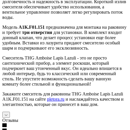
долговечность и надежность в эксплуатации. Короткий излив
смесителя обеспечивает удобство использования, а
вентильное управление позволяет легко регулировать поток
воды.
Модель
A1K.F01.151
предназначена для монтажа на раковину
и требует
три отверстия
для установки. В комплект входит
донный клапан, что делает процесс установки еще более
удобным. Вставки из лазурита придают смесителю особый
шарм и подчеркивают его эксклюзивность.
Смеситель THG Amboise Lapis Lazuli - это не просто
сантехнический прибор, а элемент роскоши, который
подчеркнет ваш утонченный вкус. Он идеально впишется в
любой интерьер, будь то классический или современный
стиль. Не упустите возможность сделать вашу ванную
комнату более стильной и функциональной!
Закажите смеситель для раковины THG Amboise Lapis Lazuli
A1K.F01.151 на сайте
pletora.ru
и наслаждайтесь качеством и
элегантностью, которые он принесет в ваш дом.
Отзывы