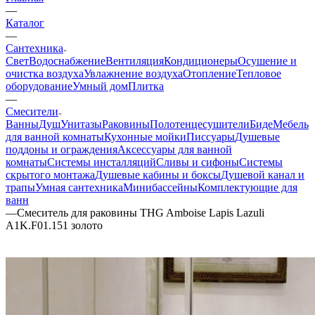
—
Каталог
—
Сантехника
Свет
Водоснабжение
Вентиляция
Кондиционеры
Осушение и
очистка воздуха
Увлажнение воздуха
Отопление
Тепловое
оборудование
Умный дом
Плитка
—
Смесители
Ванны
Душ
Унитазы
Раковины
Полотенцесушители
Биде
Мебель
для ванной комнаты
Кухонные мойки
Писсуары
Душевые
поддоны и ограждения
Аксессуары для ванной
комнаты
Системы инсталляций
Сливы и сифоны
Системы
скрытого монтажа
Душевые кабины и боксы
Душевой канал и
трапы
Умная сантехника
Минибассейны
Комплектующие для
ванн
—
Смеситель для раковины THG Amboise Lapis Lazuli
A1K.F01.151 золото