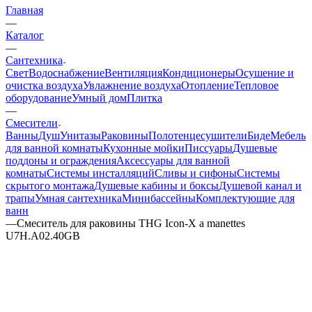
Главная
—
Каталог
—
Сантехника
Свет
Водоснабжение
Вентиляция
Кондиционеры
Осушение и
очистка воздуха
Увлажнение воздуха
Отопление
Тепловое
оборудование
Умный дом
Плитка
—
Смесители
Ванны
Душ
Унитазы
Раковины
Полотенцесушители
Биде
Мебель
для ванной комнаты
Кухонные мойки
Писсуары
Душевые
поддоны и ограждения
Аксессуары для ванной
комнаты
Системы инсталляций
Сливы и сифоны
Системы
скрытого монтажа
Душевые кабины и боксы
Душевой канал и
трапы
Умная сантехника
Минибассейны
Комплектующие для
ванн
—
Смеситель для раковины THG Icon-X a manettes
U7H.A02.40GB