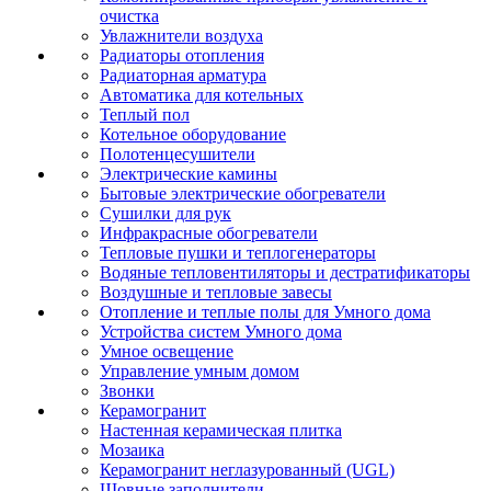
очистка
Увлажнители воздуха
Радиаторы отопления
Радиаторная арматура
Автоматика для котельных
Теплый пол
Котельное оборудование
Полотенцесушители
Электрические камины
Бытовые электрические обогреватели
Сушилки для рук
Инфракрасные обогреватели
Тепловые пушки и теплогенераторы
Водяные тепловентиляторы и дестратификаторы
Воздушные и тепловые завесы
Отопление и теплые полы для Умного дома
Устройства систем Умного дома
Умное освещение
Управление умным домом
Звонки
Керамогранит
Настенная керамическая плитка
Мозаика
Керамогранит неглазурованный (UGL)
Шовные заполнители