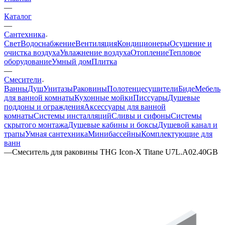
—
Каталог
—
Сантехника
Свет
Водоснабжение
Вентиляция
Кондиционеры
Осушение и
очистка воздуха
Увлажнение воздуха
Отопление
Тепловое
оборудование
Умный дом
Плитка
—
Смесители
Ванны
Душ
Унитазы
Раковины
Полотенцесушители
Биде
Мебель
для ванной комнаты
Кухонные мойки
Писсуары
Душевые
поддоны и ограждения
Аксессуары для ванной
комнаты
Системы инсталляций
Сливы и сифоны
Системы
скрытого монтажа
Душевые кабины и боксы
Душевой канал и
трапы
Умная сантехника
Минибассейны
Комплектующие для
ванн
—
Смеситель для раковины THG Icon-X Titane U7L.A02.40GB