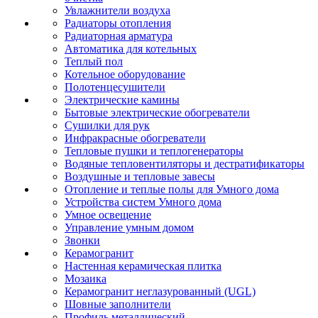
Увлажнители воздуха
Радиаторы отопления
Радиаторная арматура
Автоматика для котельных
Теплый пол
Котельное оборудование
Полотенцесушители
Электрические камины
Бытовые электрические обогреватели
Сушилки для рук
Инфракрасные обогреватели
Тепловые пушки и теплогенераторы
Водяные тепловентиляторы и дестратификаторы
Воздушные и тепловые завесы
Отопление и теплые полы для Умного дома
Устройства систем Умного дома
Умное освещение
Управление умным домом
Звонки
Керамогранит
Настенная керамическая плитка
Мозаика
Керамогранит неглазурованный (UGL)
Шовные заполнители
Профиль металлический