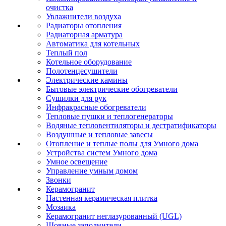
очистка
Увлажнители воздуха
Радиаторы отопления
Радиаторная арматура
Автоматика для котельных
Теплый пол
Котельное оборудование
Полотенцесушители
Электрические камины
Бытовые электрические обогреватели
Сушилки для рук
Инфракрасные обогреватели
Тепловые пушки и теплогенераторы
Водяные тепловентиляторы и дестратификаторы
Воздушные и тепловые завесы
Отопление и теплые полы для Умного дома
Устройства систем Умного дома
Умное освещение
Управление умным домом
Звонки
Керамогранит
Настенная керамическая плитка
Мозаика
Керамогранит неглазурованный (UGL)
Шовные заполнители