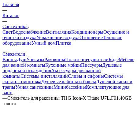
Главная
—
Каталог
—
Сантехника
Свет
Водоснабжение
Вентиляция
Кондиционеры
Осушение и
очистка воздуха
Увлажнение воздуха
Отопление
Тепловое
оборудование
Умный дом
Плитка
—
Смесители
Ванны
Душ
Унитазы
Раковины
Полотенцесушители
Биде
Мебель
для ванной комнаты
Кухонные мойки
Писсуары
Душевые
поддоны и ограждения
Аксессуары для ванной
комнаты
Системы инсталляций
Сливы и сифоны
Системы
скрытого монтажа
Душевые кабины и боксы
Душевой канал и
трапы
Умная сантехника
Минибассейны
Комплектующие для
ванн
—
Смеситель для раковины THG Icon-X Titane U7L.F01.40GB
золото