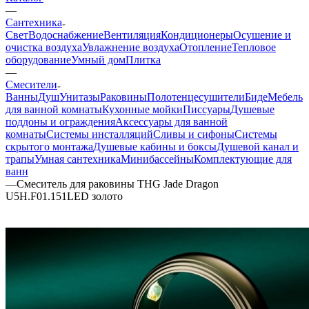
—
Сантехника
Свет
Водоснабжение
Вентиляция
Кондиционеры
Осушение и
очистка воздуха
Увлажнение воздуха
Отопление
Тепловое
оборудование
Умный дом
Плитка
—
Смесители
Ванны
Душ
Унитазы
Раковины
Полотенцесушители
Биде
Мебель
для ванной комнаты
Кухонные мойки
Писсуары
Душевые
поддоны и ограждения
Аксессуары для ванной
комнаты
Системы инсталляций
Сливы и сифоны
Системы
скрытого монтажа
Душевые кабины и боксы
Душевой канал и
трапы
Умная сантехника
Минибассейны
Комплектующие для
ванн
—
Смеситель для раковины THG Jade Dragon
U5H.F01.151LED золото