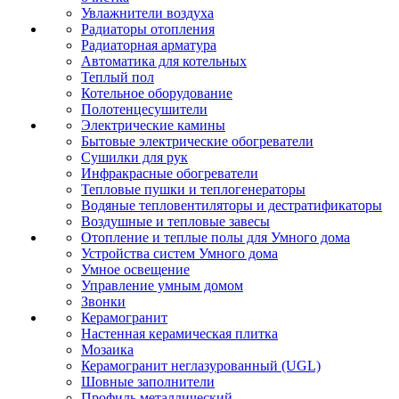
Увлажнители воздуха
Радиаторы отопления
Радиаторная арматура
Автоматика для котельных
Теплый пол
Котельное оборудование
Полотенцесушители
Электрические камины
Бытовые электрические обогреватели
Сушилки для рук
Инфракрасные обогреватели
Тепловые пушки и теплогенераторы
Водяные тепловентиляторы и дестратификаторы
Воздушные и тепловые завесы
Отопление и теплые полы для Умного дома
Устройства систем Умного дома
Умное освещение
Управление умным домом
Звонки
Керамогранит
Настенная керамическая плитка
Мозаика
Керамогранит неглазурованный (UGL)
Шовные заполнители
Профиль металлический