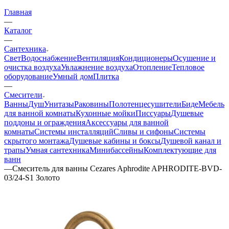
Главная
—
Каталог
—
Сантехника
Свет
Водоснабжение
Вентиляция
Кондиционеры
Осушение и
очистка воздуха
Увлажнение воздуха
Отопление
Тепловое
оборудование
Умный дом
Плитка
—
Смесители
Ванны
Душ
Унитазы
Раковины
Полотенцесушители
Биде
Мебель
для ванной комнаты
Кухонные мойки
Писсуары
Душевые
поддоны и ограждения
Аксессуары для ванной
комнаты
Системы инсталляций
Сливы и сифоны
Системы
скрытого монтажа
Душевые кабины и боксы
Душевой канал и
трапы
Умная сантехника
Минибассейны
Комплектующие для
ванн
—
Смеситель для ванны Cezares Aphrodite APHRODITE-BVD-
03/24-S1 Золото