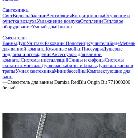
—
Сантехника
Свет
Водоснабжение
Вентиляция
Кондиционеры
Осушение и
очистка воздуха
Увлажнение воздуха
Отопление
Тепловое
оборудование
Умный дом
Плитка
—
Смесители
Ванны
Душ
Унитазы
Раковины
Полотенцесушители
Биде
Мебель
для ванной комнаты
Кухонные мойки
Писсуары
Душевые
поддоны и ограждения
Аксессуары для ванной
комнаты
Системы инсталляций
Сливы и сифоны
Системы
скрытого монтажа
Душевые кабины и боксы
Душевой канал и
трапы
Умная сантехника
Минибассейны
Комплектующие для
ванн
—
Смеситель для ванны Damixa RedBlu Origin Bit 771000200
белый