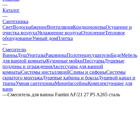
—
Каталог
—
Сантехника
Свет
Водоснабжение
Вентиляция
Кондиционеры
Осушение и
очистка воздуха
Увлажнение воздуха
Отопление
Тепловое
оборудование
Умный дом
Плитка
—
Смесители
Ванны
Душ
Унитазы
Раковины
Полотенцесушители
Биде
Мебель
для ванной комнаты
Кухонные мойки
Писсуары
Душевые
поддоны и ограждения
Аксессуары для ванной
комнаты
Системы инсталляций
Сливы и сифоны
Системы
скрытого монтажа
Душевые кабины и боксы
Душевой канал и
трапы
Умная сантехника
Минибассейны
Комплектующие для
ванн
—
Смеситель для ванны Fantini AF/21 27 P5 A265 сталь