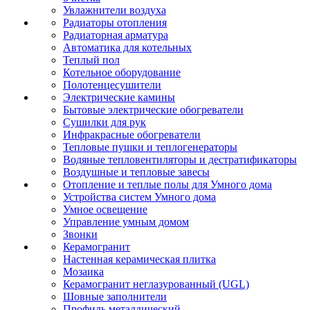
Увлажнители воздуха
Радиаторы отопления
Радиаторная арматура
Автоматика для котельных
Теплый пол
Котельное оборудование
Полотенцесушители
Электрические камины
Бытовые электрические обогреватели
Сушилки для рук
Инфракрасные обогреватели
Тепловые пушки и теплогенераторы
Водяные тепловентиляторы и дестратификаторы
Воздушные и тепловые завесы
Отопление и теплые полы для Умного дома
Устройства систем Умного дома
Умное освещение
Управление умным домом
Звонки
Керамогранит
Настенная керамическая плитка
Мозаика
Керамогранит неглазурованный (UGL)
Шовные заполнители
Профиль металлический