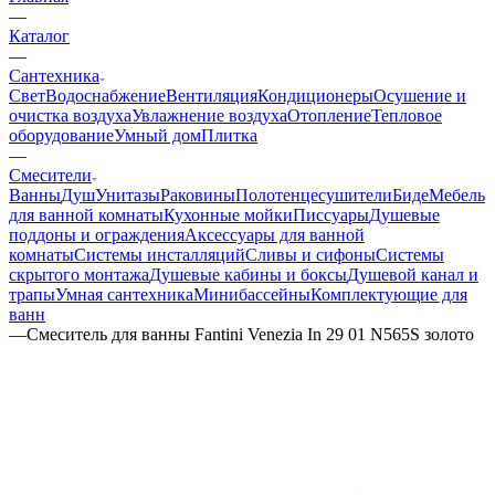
—
Каталог
—
Сантехника
Свет
Водоснабжение
Вентиляция
Кондиционеры
Осушение и
очистка воздуха
Увлажнение воздуха
Отопление
Тепловое
оборудование
Умный дом
Плитка
—
Смесители
Ванны
Душ
Унитазы
Раковины
Полотенцесушители
Биде
Мебель
для ванной комнаты
Кухонные мойки
Писсуары
Душевые
поддоны и ограждения
Аксессуары для ванной
комнаты
Системы инсталляций
Сливы и сифоны
Системы
скрытого монтажа
Душевые кабины и боксы
Душевой канал и
трапы
Умная сантехника
Минибассейны
Комплектующие для
ванн
—
Смеситель для ванны Fantini Venezia In 29 01 N565S золото