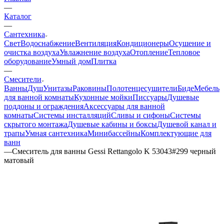
—
Каталог
—
Сантехника
Свет
Водоснабжение
Вентиляция
Кондиционеры
Осушение и
очистка воздуха
Увлажнение воздуха
Отопление
Тепловое
оборудование
Умный дом
Плитка
—
Смесители
Ванны
Душ
Унитазы
Раковины
Полотенцесушители
Биде
Мебель
для ванной комнаты
Кухонные мойки
Писсуары
Душевые
поддоны и ограждения
Аксессуары для ванной
комнаты
Системы инсталляций
Сливы и сифоны
Системы
скрытого монтажа
Душевые кабины и боксы
Душевой канал и
трапы
Умная сантехника
Минибассейны
Комплектующие для
ванн
—
Смеситель для ванны Gessi Rettangolo K 53043#299 черный
матовый