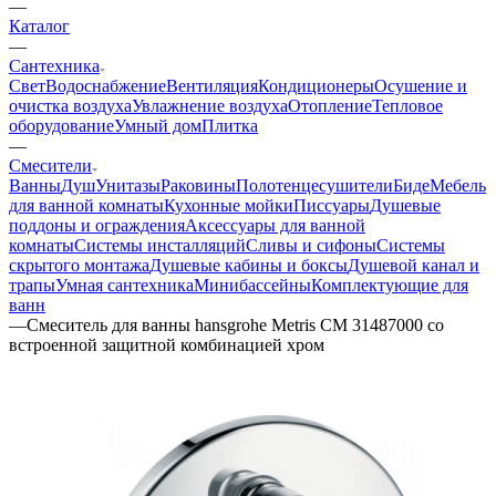
—
Каталог
—
Сантехника
Свет
Водоснабжение
Вентиляция
Кондиционеры
Осушение и
очистка воздуха
Увлажнение воздуха
Отопление
Тепловое
оборудование
Умный дом
Плитка
—
Смесители
Ванны
Душ
Унитазы
Раковины
Полотенцесушители
Биде
Мебель
для ванной комнаты
Кухонные мойки
Писсуары
Душевые
поддоны и ограждения
Аксессуары для ванной
комнаты
Системы инсталляций
Сливы и сифоны
Системы
скрытого монтажа
Душевые кабины и боксы
Душевой канал и
трапы
Умная сантехника
Минибассейны
Комплектующие для
ванн
—
Смеситель для ванны hansgrohe Metris СМ 31487000 со
встроенной защитной комбинацией хром