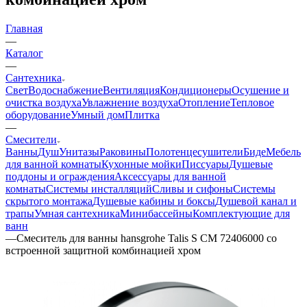
Главная
—
Каталог
—
Сантехника
Свет
Водоснабжение
Вентиляция
Кондиционеры
Осушение и
очистка воздуха
Увлажнение воздуха
Отопление
Тепловое
оборудование
Умный дом
Плитка
—
Смесители
Ванны
Душ
Унитазы
Раковины
Полотенцесушители
Биде
Мебель
для ванной комнаты
Кухонные мойки
Писсуары
Душевые
поддоны и ограждения
Аксессуары для ванной
комнаты
Системы инсталляций
Сливы и сифоны
Системы
скрытого монтажа
Душевые кабины и боксы
Душевой канал и
трапы
Умная сантехника
Минибассейны
Комплектующие для
ванн
—
Смеситель для ванны hansgrohe Talis S СМ 72406000 со
встроенной защитной комбинацией хром