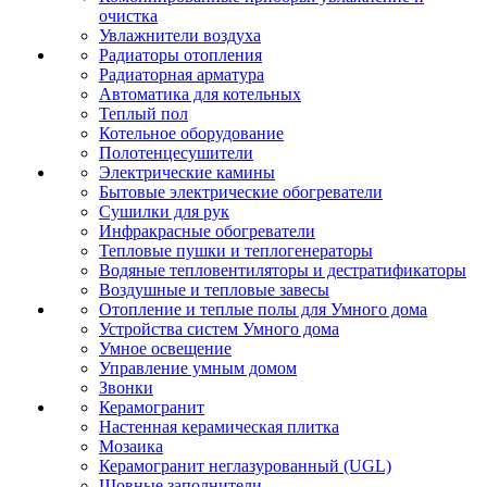
очистка
Увлажнители воздуха
Радиаторы отопления
Радиаторная арматура
Автоматика для котельных
Теплый пол
Котельное оборудование
Полотенцесушители
Электрические камины
Бытовые электрические обогреватели
Сушилки для рук
Инфракрасные обогреватели
Тепловые пушки и теплогенераторы
Водяные тепловентиляторы и дестратификаторы
Воздушные и тепловые завесы
Отопление и теплые полы для Умного дома
Устройства систем Умного дома
Умное освещение
Управление умным домом
Звонки
Керамогранит
Настенная керамическая плитка
Мозаика
Керамогранит неглазурованный (UGL)
Шовные заполнители