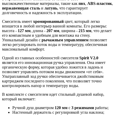
высококачественные материалы, такие как
пвх
,
ABS-пластик
,
нержавеющая сталь
и
латунь
, что гарантирует
долговечность и надежность в эксплуатации.
Смеситель имеет
хромированный
цвет, который легко
впишется в любой интерьер ванной комнаты. Его размеры:
высота -
127 мм
, длина -
207 мм
, ширина -
215 мм
, что делает
его компактным и удобным для монтажа на стену.
Уникальный дизайн с
рычажным управлением
позволяет
легко регулировать поток воды и температуру, обеспечивая
максимальный комфорт.
Одной из главных особенностей смесителя
Spirit V2.0
является его инновационная ручка управления. Она имеет
органическую форму, которая удобно ложится в ладонь и
позволяет управлять потоком воды движением «от себя».
Ультраплавный ход ручки обеспечивается джойстиковым
картриджем последнего поколения, что позволяет точно
контролировать напор и температуру воды.
В комплекте с смесителем идет стильный душевой набор,
который включает:
Ручной душ диаметром
120 мм
с
3 режимами
работы;
Настенный держатель с регулировкой угла наклона;