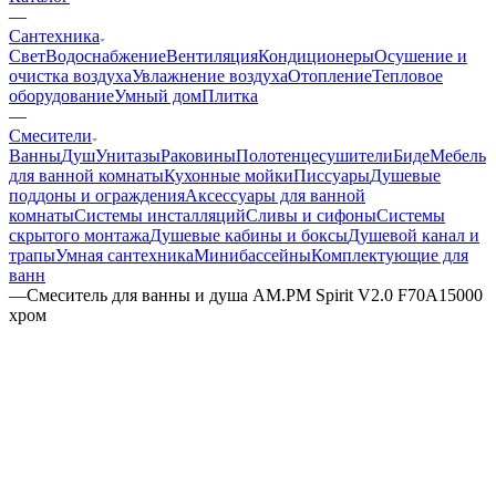
—
Сантехника
Свет
Водоснабжение
Вентиляция
Кондиционеры
Осушение и
очистка воздуха
Увлажнение воздуха
Отопление
Тепловое
оборудование
Умный дом
Плитка
—
Смесители
Ванны
Душ
Унитазы
Раковины
Полотенцесушители
Биде
Мебель
для ванной комнаты
Кухонные мойки
Писсуары
Душевые
поддоны и ограждения
Аксессуары для ванной
комнаты
Системы инсталляций
Сливы и сифоны
Системы
скрытого монтажа
Душевые кабины и боксы
Душевой канал и
трапы
Умная сантехника
Минибассейны
Комплектующие для
ванн
—
Смеситель для ванны и душа AM.PM Spirit V2.0 F70A15000
хром