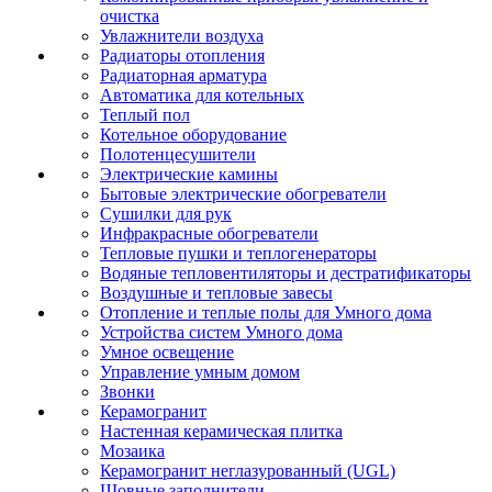
очистка
Увлажнители воздуха
Радиаторы отопления
Радиаторная арматура
Автоматика для котельных
Теплый пол
Котельное оборудование
Полотенцесушители
Электрические камины
Бытовые электрические обогреватели
Сушилки для рук
Инфракрасные обогреватели
Тепловые пушки и теплогенераторы
Водяные тепловентиляторы и дестратификаторы
Воздушные и тепловые завесы
Отопление и теплые полы для Умного дома
Устройства систем Умного дома
Умное освещение
Управление умным домом
Звонки
Керамогранит
Настенная керамическая плитка
Мозаика
Керамогранит неглазурованный (UGL)
Шовные заполнители