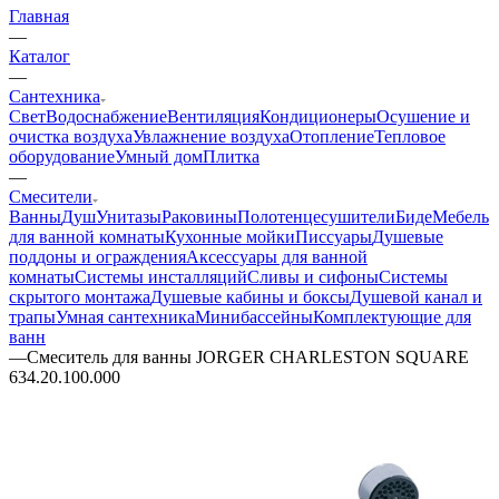
Главная
—
Каталог
—
Сантехника
Свет
Водоснабжение
Вентиляция
Кондиционеры
Осушение и
очистка воздуха
Увлажнение воздуха
Отопление
Тепловое
оборудование
Умный дом
Плитка
—
Смесители
Ванны
Душ
Унитазы
Раковины
Полотенцесушители
Биде
Мебель
для ванной комнаты
Кухонные мойки
Писсуары
Душевые
поддоны и ограждения
Аксессуары для ванной
комнаты
Системы инсталляций
Сливы и сифоны
Системы
скрытого монтажа
Душевые кабины и боксы
Душевой канал и
трапы
Умная сантехника
Минибассейны
Комплектующие для
ванн
—
Смеситель для ванны JORGER CHARLESTON SQUARE
634.20.100.000