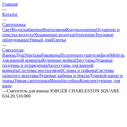
Главная
—
Каталог
—
Сантехника
Свет
Водоснабжение
Вентиляция
Кондиционеры
Осушение и
очистка воздуха
Увлажнение воздуха
Отопление
Тепловое
оборудование
Умный дом
Плитка
—
Смесители
Ванны
Душ
Унитазы
Раковины
Полотенцесушители
Биде
Мебель
для ванной комнаты
Кухонные мойки
Писсуары
Душевые
поддоны и ограждения
Аксессуары для ванной
комнаты
Системы инсталляций
Сливы и сифоны
Системы
скрытого монтажа
Душевые кабины и боксы
Душевой канал и
трапы
Умная сантехника
Минибассейны
Комплектующие для
ванн
—
Смеситель для ванны JORGER CHARLESTON SQUARE
634.20.510.000