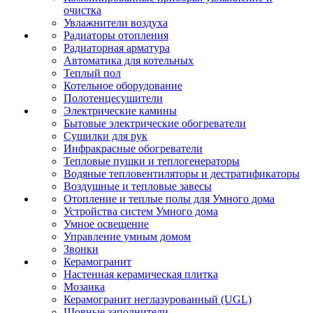
очистка
Увлажнители воздуха
Радиаторы отопления
Радиаторная арматура
Автоматика для котельных
Теплый пол
Котельное оборудование
Полотенцесушители
Электрические камины
Бытовые электрические обогреватели
Сушилки для рук
Инфракрасные обогреватели
Тепловые пушки и теплогенераторы
Водяные тепловентиляторы и дестратификаторы
Воздушные и тепловые завесы
Отопление и теплые полы для Умного дома
Устройства систем Умного дома
Умное освещение
Управление умным домом
Звонки
Керамогранит
Настенная керамическая плитка
Мозаика
Керамогранит неглазурованный (UGL)
Шовные заполнители