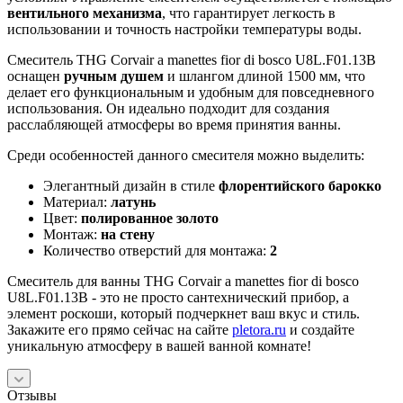
вентильного механизма
, что гарантирует легкость в
использовании и точность настройки температуры воды.
Смеситель THG Corvair a manettes fior di bosco U8L.F01.13B
оснащен
ручным душем
и шлангом длиной 1500 мм, что
делает его функциональным и удобным для повседневного
использования. Он идеально подходит для создания
расслабляющей атмосферы во время принятия ванны.
Среди особенностей данного смесителя можно выделить:
Элегантный дизайн в стиле
флорентийского барокко
Материал:
латунь
Цвет:
полированное золото
Монтаж:
на стену
Количество отверстий для монтажа:
2
Смеситель для ванны THG Corvair a manettes fior di bosco
U8L.F01.13B - это не просто сантехнический прибор, а
элемент роскоши, который подчеркнет ваш вкус и стиль.
Закажите его прямо сейчас на сайте
pletora.ru
и создайте
уникальную атмосферу в вашей ванной комнате!
Отзывы