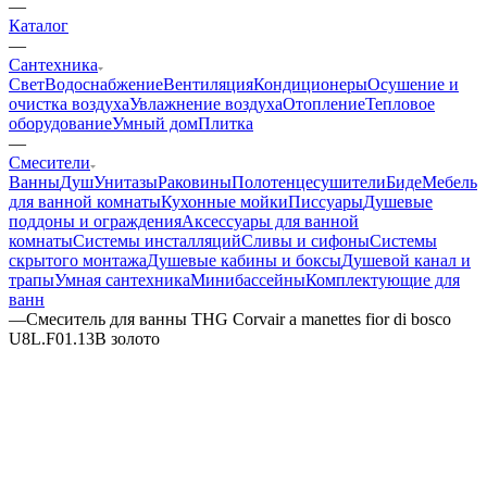
—
Каталог
—
Сантехника
Свет
Водоснабжение
Вентиляция
Кондиционеры
Осушение и
очистка воздуха
Увлажнение воздуха
Отопление
Тепловое
оборудование
Умный дом
Плитка
—
Смесители
Ванны
Душ
Унитазы
Раковины
Полотенцесушители
Биде
Мебель
для ванной комнаты
Кухонные мойки
Писсуары
Душевые
поддоны и ограждения
Аксессуары для ванной
комнаты
Системы инсталляций
Сливы и сифоны
Системы
скрытого монтажа
Душевые кабины и боксы
Душевой канал и
трапы
Умная сантехника
Минибассейны
Комплектующие для
ванн
—
Смеситель для ванны THG Corvair a manettes fior di bosco
U8L.F01.13B золото