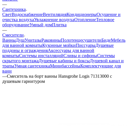
—
Сантехника
Свет
Водоснабжение
Вентиляция
Кондиционеры
Осушение и
очистка воздуха
Увлажнение воздуха
Отопление
Тепловое
оборудование
Умный дом
Плитка
—
Смесители
Ванны
Душ
Унитазы
Раковины
Полотенцесушители
Биде
Мебель
для ванной комнаты
Кухонные мойки
Писсуары
Душевые
поддоны и ограждения
Аксессуары для ванной
комнаты
Системы инсталляций
Сливы и сифоны
Системы
скрытого монтажа
Душевые кабины и боксы
Душевой канал и
трапы
Умная сантехника
Минибассейны
Комплектующие для
ванн
—
Смеситель на борт ванны Hansgrohe Logis 71313000 с
душевым гарнитуром