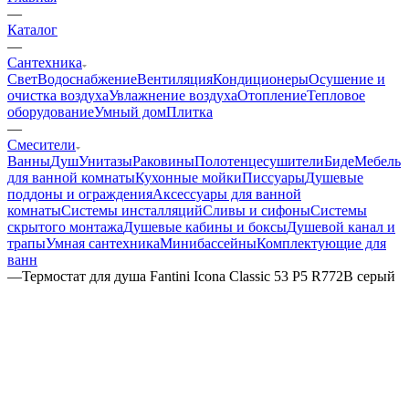
—
Каталог
—
Сантехника
Свет
Водоснабжение
Вентиляция
Кондиционеры
Осушение и
очистка воздуха
Увлажнение воздуха
Отопление
Тепловое
оборудование
Умный дом
Плитка
—
Смесители
Ванны
Душ
Унитазы
Раковины
Полотенцесушители
Биде
Мебель
для ванной комнаты
Кухонные мойки
Писсуары
Душевые
поддоны и ограждения
Аксессуары для ванной
комнаты
Системы инсталляций
Сливы и сифоны
Системы
скрытого монтажа
Душевые кабины и боксы
Душевой канал и
трапы
Умная сантехника
Минибассейны
Комплектующие для
ванн
—
Термостат для душа Fantini Icona Classic 53 P5 R772B серый