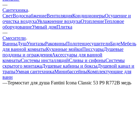
—
Сантехника
Свет
Водоснабжение
Вентиляция
Кондиционеры
Осушение и
очистка воздуха
Увлажнение воздуха
Отопление
Тепловое
оборудование
Умный дом
Плитка
—
Смесители
Ванны
Душ
Унитазы
Раковины
Полотенцесушители
Биде
Мебель
для ванной комнаты
Кухонные мойки
Писсуары
Душевые
поддоны и ограждения
Аксессуары для ванной
комнаты
Системы инсталляций
Сливы и сифоны
Системы
скрытого монтажа
Душевые кабины и боксы
Душевой канал и
трапы
Умная сантехника
Минибассейны
Комплектующие для
ванн
—
Термостат для душа Fantini Icona Classic 53 P9 R772B медь