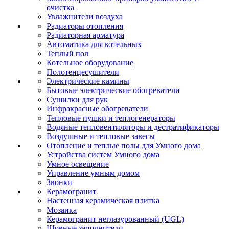
очистка
Увлажнители воздуха
Радиаторы отопления
Радиаторная арматура
Автоматика для котельных
Теплый пол
Котельное оборудование
Полотенцесушители
Электрические камины
Бытовые электрические обогреватели
Сушилки для рук
Инфракрасные обогреватели
Тепловые пушки и теплогенераторы
Водяные тепловентиляторы и дестратификаторы
Воздушные и тепловые завесы
Отопление и теплые полы для Умного дома
Устройства систем Умного дома
Умное освещение
Управление умным домом
Звонки
Керамогранит
Настенная керамическая плитка
Мозаика
Керамогранит неглазурованный (UGL)
Шовные заполнители