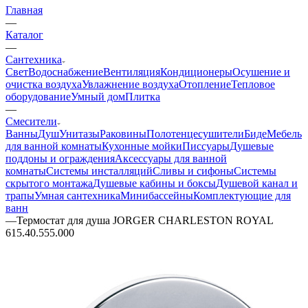
Главная
—
Каталог
—
Сантехника
Свет
Водоснабжение
Вентиляция
Кондиционеры
Осушение и
очистка воздуха
Увлажнение воздуха
Отопление
Тепловое
оборудование
Умный дом
Плитка
—
Смесители
Ванны
Душ
Унитазы
Раковины
Полотенцесушители
Биде
Мебель
для ванной комнаты
Кухонные мойки
Писсуары
Душевые
поддоны и ограждения
Аксессуары для ванной
комнаты
Системы инсталляций
Сливы и сифоны
Системы
скрытого монтажа
Душевые кабины и боксы
Душевой канал и
трапы
Умная сантехника
Минибассейны
Комплектующие для
ванн
—
Термостат для душа JORGER CHARLESTON ROYAL
615.40.555.000