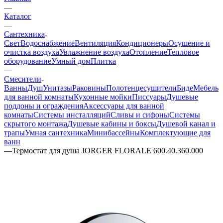
—
Каталог
—
Сантехника
Свет
Водоснабжение
Вентиляция
Кондиционеры
Осушение и
очистка воздуха
Увлажнение воздуха
Отопление
Тепловое
оборудование
Умный дом
Плитка
—
Смесители
Ванны
Душ
Унитазы
Раковины
Полотенцесушители
Биде
Мебель
для ванной комнаты
Кухонные мойки
Писсуары
Душевые
поддоны и ограждения
Аксессуары для ванной
комнаты
Системы инсталляций
Сливы и сифоны
Системы
скрытого монтажа
Душевые кабины и боксы
Душевой канал и
трапы
Умная сантехника
Минибассейны
Комплектующие для
ванн
—
Термостат для душа JORGER FLORALE 600.40.360.000