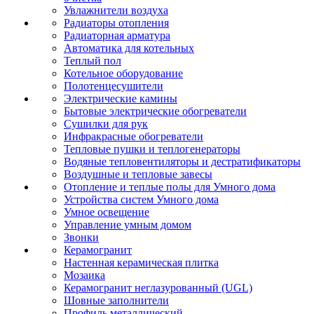
Увлажнители воздуха
Радиаторы отопления
Радиаторная арматура
Автоматика для котельных
Теплый пол
Котельное оборудование
Полотенцесушители
Электрические камины
Бытовые электрические обогреватели
Сушилки для рук
Инфракрасные обогреватели
Тепловые пушки и теплогенераторы
Водяные тепловентиляторы и дестратификаторы
Воздушные и тепловые завесы
Отопление и теплые полы для Умного дома
Устройства систем Умного дома
Умное освещение
Управление умным домом
Звонки
Керамогранит
Настенная керамическая плитка
Мозаика
Керамогранит неглазурованный (UGL)
Шовные заполнители
Профиль металлический