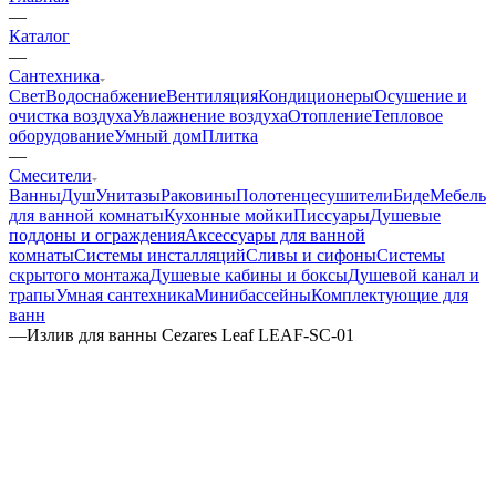
—
Каталог
—
Сантехника
Свет
Водоснабжение
Вентиляция
Кондиционеры
Осушение и
очистка воздуха
Увлажнение воздуха
Отопление
Тепловое
оборудование
Умный дом
Плитка
—
Смесители
Ванны
Душ
Унитазы
Раковины
Полотенцесушители
Биде
Мебель
для ванной комнаты
Кухонные мойки
Писсуары
Душевые
поддоны и ограждения
Аксессуары для ванной
комнаты
Системы инсталляций
Сливы и сифоны
Системы
скрытого монтажа
Душевые кабины и боксы
Душевой канал и
трапы
Умная сантехника
Минибассейны
Комплектующие для
ванн
—
Излив для ванны Cezares Leaf LEAF-SC-01