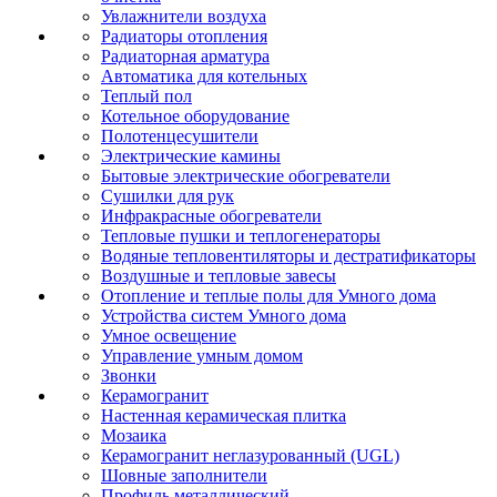
Увлажнители воздуха
Радиаторы отопления
Радиаторная арматура
Автоматика для котельных
Теплый пол
Котельное оборудование
Полотенцесушители
Электрические камины
Бытовые электрические обогреватели
Сушилки для рук
Инфракрасные обогреватели
Тепловые пушки и теплогенераторы
Водяные тепловентиляторы и дестратификаторы
Воздушные и тепловые завесы
Отопление и теплые полы для Умного дома
Устройства систем Умного дома
Умное освещение
Управление умным домом
Звонки
Керамогранит
Настенная керамическая плитка
Мозаика
Керамогранит неглазурованный (UGL)
Шовные заполнители
Профиль металлический