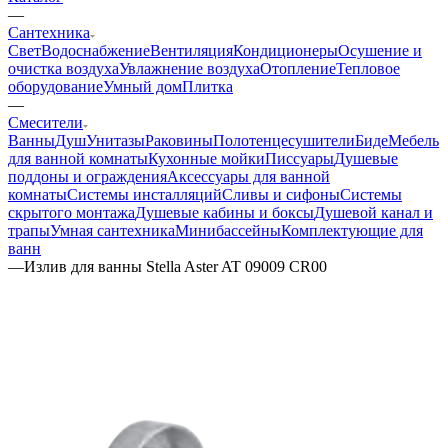
—
Сантехника
Свет
Водоснабжение
Вентиляция
Кондиционеры
Осушение и
очистка воздуха
Увлажнение воздуха
Отопление
Тепловое
оборудование
Умный дом
Плитка
—
Смесители
Ванны
Душ
Унитазы
Раковины
Полотенцесушители
Биде
Мебель
для ванной комнаты
Кухонные мойки
Писсуары
Душевые
поддоны и ограждения
Аксессуары для ванной
комнаты
Системы инсталляций
Сливы и сифоны
Системы
скрытого монтажа
Душевые кабины и боксы
Душевой канал и
трапы
Умная сантехника
Минибассейны
Комплектующие для
ванн
—
Излив для ванны Stella Aster AT 09009 CR00